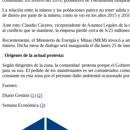
comunidad. En febrero del 2019, pobladores de Fuerabamba bloquearon
La relación entre la minera y las poblaciones parece no tener salida 
de dinero por parte de la minera, como se vio en los años 2015 y 2016
Ante esto, Claudio Cáceres, vicepresidente de Asuntos Legales de la 
al conflicto que se mantiene, la empresa pierde cerca de S/25 millone
Recientemente, el Ministerio de Energía y Minas (MEM) invocó a ambas
minera. Dicha mesa de dialogo será inaugurada el día lunes 25 de mar
.
Origenes de la actual protesta:
Según dirigentes de la zona, la comunidad protesta porque el Gobierno 
para su uso. El pedido de los manifestantes es ser considerados como 
constante en esta zona por el presunto daño ambiental ocasionado por
Fuentes:
Diario Gestión (
1
) (
2
)
Semana Económica (
3
)