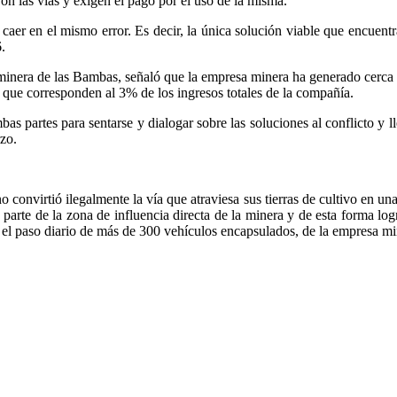
 las vías y exigen el pago por el uso de la misma.
y caer en el mismo error. Es decir, la única solución viable que encuent
.
minera de las Bambas, señaló que la empresa minera ha generado cerca de
s que corresponden al 3% de los ingresos totales de la compañía.
 partes para sentarse y dialogar sobre las soluciones al conflicto y 
zo.
convirtió ilegalmente la vía que atraviesa sus tierras de cultivo en un
parte de la zona de influencia directa de la minera y de esta forma lo
 el paso diario de más de 300 vehículos encapsulados, de la empresa m