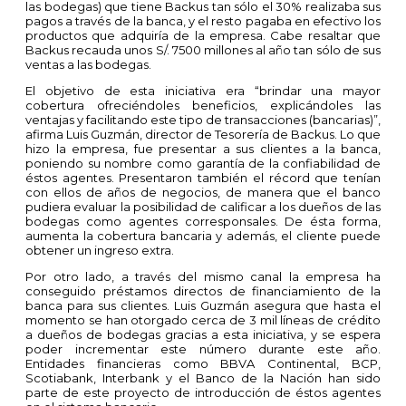
las bodegas) que tiene Backus tan sólo el 30% realizaba sus
pagos a través de la banca, y el resto pagaba en efectivo los
productos que adquiría de la empresa. Cabe resaltar que
Backus recauda unos S/. 7500 millones al año tan sólo de sus
ventas a las bodegas.
El objetivo de esta iniciativa era “brindar una mayor
cobertura ofreciéndoles beneficios, explicándoles las
ventajas y facilitando este tipo de transacciones (bancarias)”,
afirma Luis Guzmán, director de Tesorería de Backus. Lo que
hizo la empresa, fue presentar a sus clientes a la banca,
poniendo su nombre como garantía de la confiabilidad de
éstos agentes. Presentaron también el récord que tenían
con ellos de años de negocios, de manera que el banco
pudiera evaluar la posibilidad de calificar a los dueños de las
bodegas como agentes corresponsales. De ésta forma,
aumenta la cobertura bancaria y además, el cliente puede
obtener un ingreso extra.
Por otro lado, a través del mismo canal la empresa ha
conseguido préstamos directos de financiamiento de la
banca para sus clientes. Luis Guzmán asegura que hasta el
momento se han otorgado cerca de 3 mil líneas de crédito
a dueños de bodegas gracias a esta iniciativa, y se espera
poder incrementar este número durante este año.
Entidades financieras como BBVA Continental, BCP,
Scotiabank, Interbank y el Banco de la Nación han sido
parte de este proyecto de introducción de éstos agentes