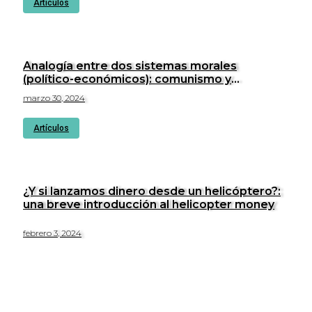
Artículos
Analogía entre dos sistemas morales
(político-económicos): comunismo y
cristianismo
marzo 30, 2024
Artículos
¿Y si lanzamos dinero desde un helicóptero?:
una breve introducción al helicopter money
febrero 3, 2024