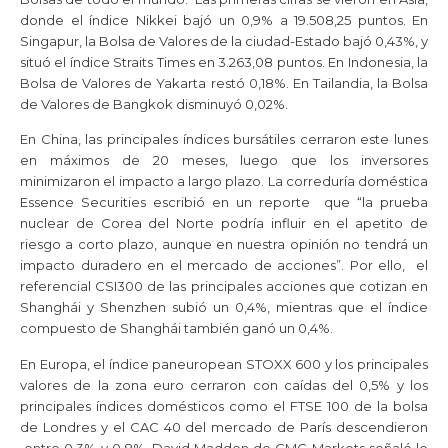
donde el índice Nikkei bajó un 0,9% a 19.508,25 puntos. En
Singapur, la Bolsa de Valores de la ciudad-Estado bajó 0,43%, y
situó el índice Straits Times en 3.263,08 puntos. En Indonesia, la
Bolsa de Valores de Yakarta restó 0,18%. En Tailandia, la Bolsa
de Valores de Bangkok disminuyó 0,02%.
En China, las principales índices bursátiles cerraron este lunes
en máximos de 20 meses, luego que los inversores
minimizaron el impacto a largo plazo. La correduría doméstica
Essence Securities escribió en un reporte que “la prueba
nuclear de Corea del Norte podría influir en el apetito de
riesgo a corto plazo, aunque en nuestra opinión no tendrá un
impacto duradero en el mercado de acciones”. Por ello, el
referencial CSI300 de las principales acciones que cotizan en
Shanghái y Shenzhen subió un 0,4%, mientras que el índice
compuesto de Shanghái también ganó un 0,4%.
En Europa, el índice paneuropean STOXX 600 y los principales
valores de la zona euro cerraron con caídas del 0,5% y los
principales índices domésticos como el FTSE 100 de la bolsa
de Londres y el CAC 40 del mercado de París descendieron
entre 0,3% y 0,8%. David Madden de CMC Markets señaló lo