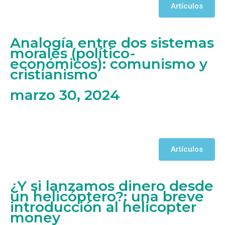
Artículos
Analogía entre dos sistemas
morales (político-
económicos): comunismo y
cristianismo
marzo 30, 2024
Artículos
¿Y si lanzamos dinero desde
un helicóptero?: una breve
introducción al helicopter
money