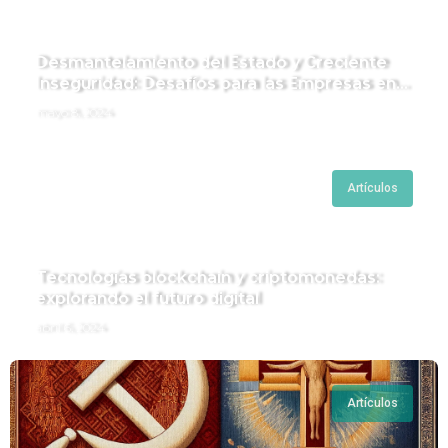
Desmantelamiento del Estado y Creciente
Inseguridad: Desafíos para las Empresas en
Perú.
mayo 8, 2024
Artículos
Tecnologías blockchain y criptomonedas:
explorando el futuro digital
abril 6, 2024
Artículos