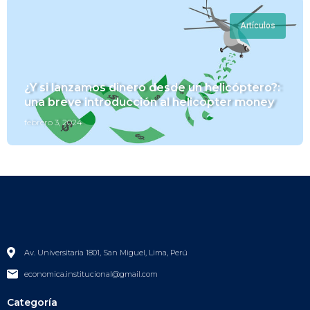
Artículos
¿Y si lanzamos dinero desde un helicóptero?:
una breve introducción al helicopter money
febrero 3, 2024
Av. Universitaria 1801, San Miguel, Lima, Perú
economica.institucional@gmail.com
Categoría