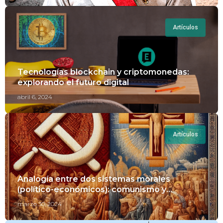
Artículos
Tecnologías blockchain y criptomonedas:
explorando el futuro digital
abril 6, 2024
Artículos
Analogía entre dos sistemas morales
(político-económicos): comunismo y
cristianismo
marzo 30, 2024