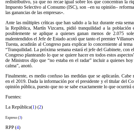
redistributivo, ya que no recae igual sobre los que concentran la r
Impuesto Selectivo al Consumo (ISC), son –en su opinión– reforma
las ganancias de las empresas».
Ante las múltiples críticas que han salido a la luz durante esta sem
la República, Martín Vizcarra, pidió tranquilidad a la població
posiblemente se aplique a quienes ganan menos de 2.075 soles 
malentendidos el Jefe de Estado acotó que tanto el premier Villanu
Tuesta, acudirán al Congreso para explicar lo concerniente al tema 
“Tranquilidad. La próxima semana estará el jefe del Gabinete, con e
Congreso planteando lo que se quiere hacer en todos estos aspectos”. 
de Ministros dijo que “no estaba en el radar” incluir a quienes h
calma”, anotó.
Finalmente, es medio confuso las medidas que se aplicarán. Cabe r
en el 2019. Dada la información por el presidente y el titular del C
opinión pública, puesto que no se sabe exactamente lo que ocurrirá e
Fuentes:
La República(
1
) (
2
)
Expreso (
3
)
RPP (
4
)