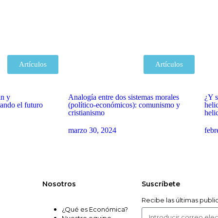
Artículos
Artículos
in y
Analogía entre dos sistemas morales
¿Y s
ando el futuro
(político-económicos): comunismo y
heli
cristianismo
heli
marzo 30, 2024
febr
Nosotros
Suscríbete
Recibe las últimas publ
¿Qué es Económica?