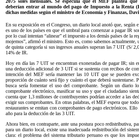
2075 soles mensuales. Se especula que el MEF plantea que
deberían entrar al mundo del pago de Impuesto a la Renta (I
dichas medidas según el ministro de Economía y Finanzas, Dav
En su exposición en el Congreso, un diario local anotó que, según exp
es uno de los países en que el umbral para comenzar a pagar IR son 
por lo cual intentan “alinear” el impuesto a los demás países de la re
mojemos”, afirmó el ministro. Esto es, como sabemos actualmente, 
de quinta categoría si sus ingresos anuales superan las 7 UIT (S/ 2
14% de IR.
Hoy en día las 7 UIT se encuentran exoneradas de pagar IR; sin 
una deducción adicional de 3 UIT si se sustenta con recibos de com
intención del MEF sería mantener las 10 UIT que se pueden exon
proporción de cuánto será fijo y cuánto el que deberá sustentarse. 
busca sería fomentar el uso del comprobante. Según un diario lo
comprobante electrónico, masificar su uso y que el ciudadano sient
cuenta que 1,3 millones de contribuyentes podrían acceder a las ded
exigir sus comprobantes. En otras palabras, el MEF espera que todo
restaurantes se emitan con comprobantes de pago electrónicos. Ello s
año para la deducción de las 3 UIT.
Ahora bien, en contraparte, ante una postura poco redistributiva, p
para un diario local, existe una inadecuada redistribución del si
clara: el problema del sistema tributario peruano es que los impu