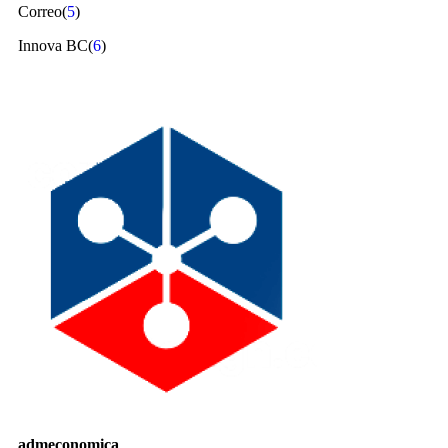
Correo(
5
)
Innova BC(
6
)
admeconomica