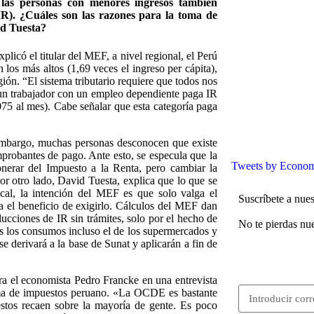
 las personas con menores ingresos también
R). ¿Cuáles son las razones para la toma de
id Tuesta?
licó el titular del MEF, a nivel regional, el Perú
los más altos (1,69 veces el ingreso per cápita),
gión. “El sistema tributario requiere que todos nos
un trabajador con un empleo dependiente paga IR
,075 al mes). Cabe señalar que esta categoría paga
embargo, muchas personas desconocen que existe
probantes de pago. Ante esto, se especula que la
Tweets by Econom
erar del Impuesto a la Renta, pero cambiar la
Por otro lado, David Tuesta, explica que lo que se
cal, la intención del MEF es que solo valga el
Suscríbete a nues
a el beneficio de exigirlo. Cálculos del MEF dan
ucciones de IR sin trámites, solo por el hecho de
No te pierdas nue
s los consumos incluso el de los supermercados y
e derivará a la base de Sunat y aplicarán a fin de
ara el economista Pedro Francke en una entrevista
stema de impuestos peruano. «La OCDE es bastante
estos recaen sobre la mayoría de gente. Es poco