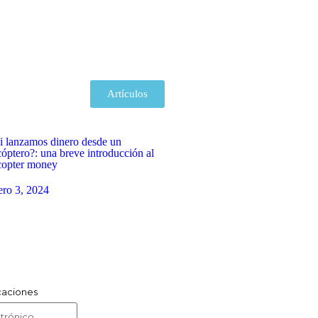
Artículos
i lanzamos dinero desde un
cóptero?: una breve introducción al
copter money
ero 3, 2024
icaciones
Suscribirse