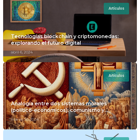
Artículos
Tecnologías blockchain y criptomonedas:
explorando el futuro digital
abril 6, 2024
Artículos
Analogía entre dos sistemas morales
(político-económicos): comunismo y
cristianismo
marzo 30, 2024