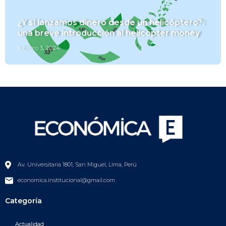
¿Y si lanzamos dinero desde un helicóptero?:
una breve introducción al helicopter money
febrero 3, 2024
Av. Universitaria 1801, San Miguel, Lima, Perú
economica.institucional@gmail.com
Categoría
Actualidad