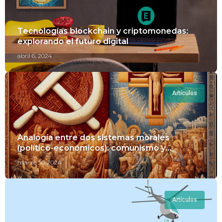
Tecnologías blockchain y criptomonedas:
explorando el futuro digital
abril 6, 2024
Artículos
Analogía entre dos sistemas morales
(político-económicos): comunismo y
cristianismo
marzo 30, 2024
Artículos