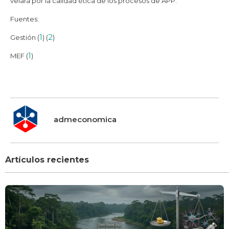
velará por la calidad ética de los procesos de APP.
Fuentes:
1
2
Gestión (
) (
)
1
MEF (
)
admeconomica
Artículos recientes