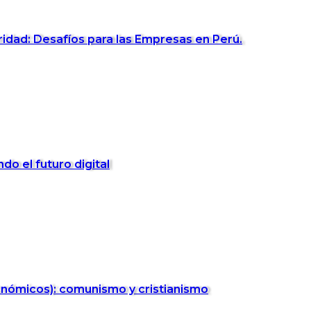
idad: Desafíos para las Empresas en Perú.
o el futuro digital
onómicos): comunismo y cristianismo