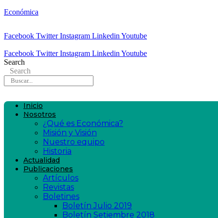
Económica
Facebook
Twitter
Instagram
Linkedin
Youtube
Facebook
Twitter
Instagram
Linkedin
Youtube
Search
Search
Inicio
Nosotros
¿Qué es Económica?
Misión y Visión
Nuestro equipo
Historia
Actualidad
Publicaciones
Artículos
Revistas
Boletines
Boletín Julio 2019
Boletín Setiembre 2018