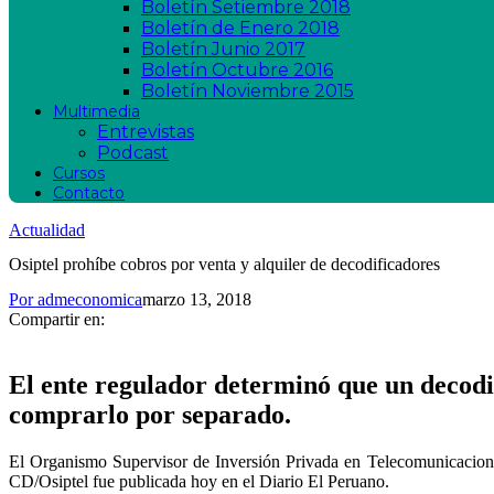
Boletín Setiembre 2018
Boletín de Enero 2018
Boletín Junio 2017
Boletín Octubre 2016
Boletín Noviembre 2015
Multimedia
Entrevistas
Podcast
Cursos
Contacto
Actualidad
Osiptel prohíbe cobros por venta y alquiler de decodificadores
Por
admeconomica
marzo 13, 2018
Compartir en:
El ente regulador determinó que un decodif
comprarlo por separado.
El Organismo Supervisor de Inversión Privada en Telecomunicaciones 
CD/Osiptel fue publicada hoy en el Diario El Peruano.