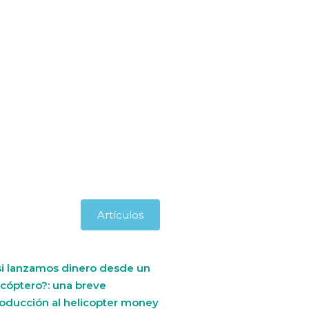
Artículos
si lanzamos dinero desde un
icóptero?: una breve
roducción al helicopter money