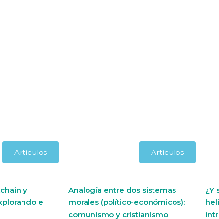
Artículos
Artículos
chain y
Analogía entre dos sistemas
¿Y 
xplorando el
morales (político-económicos):
hel
comunismo y cristianismo
int