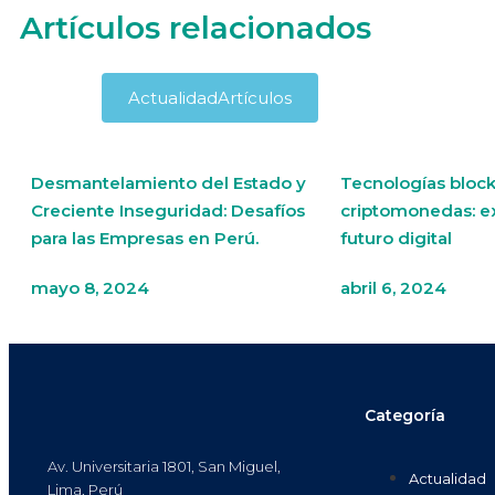
Artículos relacionados
Actualidad
Artículos
Desmantelamiento del Estado y
Tecnologías block
Creciente Inseguridad: Desafíos
criptomonedas: e
para las Empresas en Perú.
futuro digital
mayo 8, 2024
abril 6, 2024
Categoría
Av. Universitaria 1801, San Miguel,
Actualidad
Lima, Perú