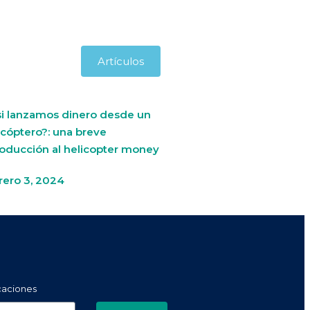
Artículos
si lanzamos dinero desde un
icóptero?: una breve
roducción al helicopter money
rero 3, 2024
icaciones