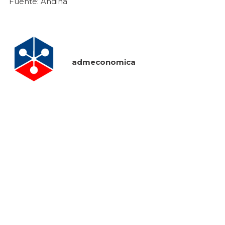
Fuente: Andina
admeconomica