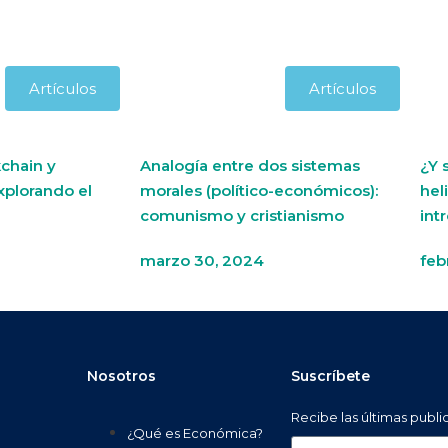
Artículos
Artículos
chain y
Analogía entre dos sistemas
¿Y 
xplorando el
morales (político-económicos):
hel
comunismo y cristianismo
int
marzo 30, 2024
feb
Nosotros
Suscríbete
Recibe las últimas publ
¿Qué es Económica?