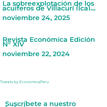
La sobreexplotación de los
acuíferos de Villacurí (Ica)
bajo una perspectiva de
economía ecológica
noviembre 24, 2025
Revista Económica Edición
N° XIV
noviembre 22, 2024
Tweets by EconomicaPeru
Suscríbete a nuestro