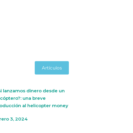
Artículos
si lanzamos dinero desde un
icóptero?: una breve
roducción al helicopter money
rero 3, 2024