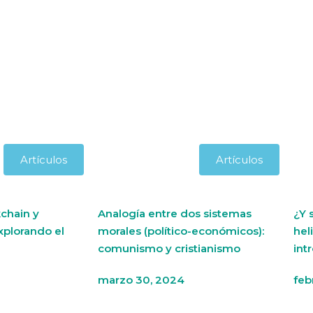
Artículos
Artículos
chain y
Analogía entre dos sistemas
¿Y 
xplorando el
morales (político-económicos):
hel
comunismo y cristianismo
int
marzo 30, 2024
feb