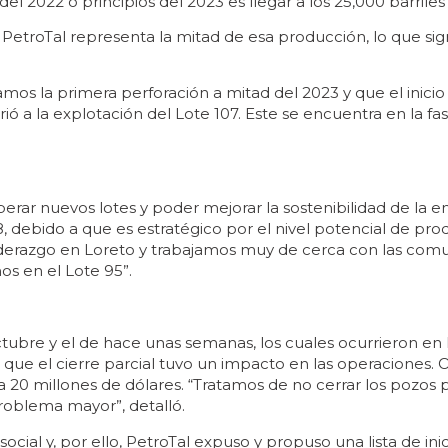
el 2022 o principios del 2023 es llegar a los 25,000 barriles
y PetroTal representa la mitad de esa producción, lo que sig
os la primera perforación a mitad del 2023 y que el inicio
irió a la explotación del Lote 107. Este se encuentra en la f
perar nuevos lotes y poder mejorar la sostenibilidad de la
, debido a que es estratégico por el nivel potencial de pr
 liderazgo en Loreto y trabajamos muy de cerca con las comu
s en el Lote 95”.
ctubre y el de hace unas semanas, los cuales ocurrieron en 
 que el cierre parcial tuvo un impacto en las operaciones.
15 a 20 millones de dólares. “Tratamos de no cerrar los pozos
oblema mayor”, detalló.
ocial y, por ello, PetroTal expuso y propuso una lista de inic