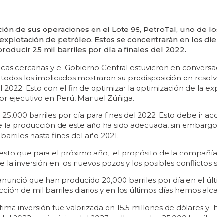
ón de sus operaciones en el Lote 95, PetroTal, uno de lo
a explotación de petróleo. Estos se concentrarán en los d
oducir 25 mil barriles por día a finales del 2022.
cas cercanas y el Gobierno Central estuvieron en conversa
 todos los implicados mostraron su predisposición en resolve
l 2022. Esto con el fin de optimizar la optimización de la e
tor ejecutivo en Perú, Manuel Zúñiga.
e 25,000 barriles por día para fines del 2022. Esto debe i
ue la producción de este año ha sido adecuada, sin embargo,
rriles hasta fines del año 2021.
r esto que para el próximo año, el propósito de la compañía
 la inversión en los nuevos pozos y los posibles conflictos s
nunció que han producido 20,000 barriles por día en el úl
ón de mil barriles diarios y en los últimos días hemos alca
tima inversión fue valorizada en 15.5 millones de dólares y