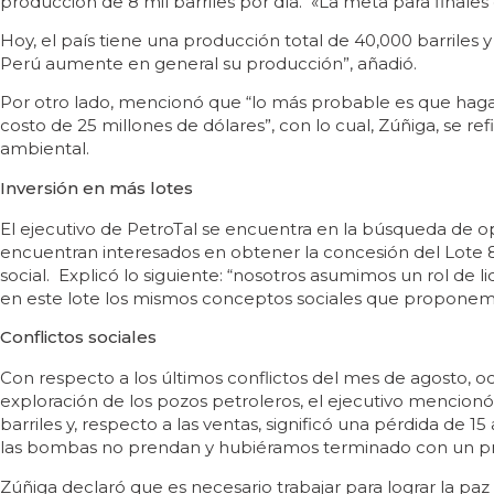
producción de 8 mil barriles por día. «La meta para finales d
Hoy, el país tiene una producción total de 40,000 barriles 
Perú aumente en general su producción”, añadió.
Por otro lado, mencionó que “lo más probable es que hagam
costo de 25 millones de dólares”, con lo cual, Zúñiga, se ref
ambiental.
Inversión en más lotes
El ejecutivo de PetroTal se encuentra en la búsqueda de o
encuentran interesados en obtener la concesión del Lote 8
social. Explicó lo siguiente: “nosotros asumimos un rol de
en este lote los mismos conceptos sociales que proponemo
Conflictos sociales
Con respecto a los últimos conflictos del mes de agosto, o
exploración de los pozos petroleros, el ejecutivo mencionó
barriles y, respecto a las ventas, significó una pérdida de 
las bombas no prendan y hubiéramos terminado con un pr
Zúñiga declaró que es necesario trabajar para lograr la paz s