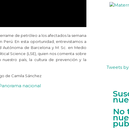
errame de petróleo a los afectados la semana
n Perú. En esta oportunidad, entrevistamos a
dad Autónoma de Barcelona y M. Sc. en Medio
tical Science (LSE), quien nos comenta sobre
nuestro país, la cultura de prevención y la
Tweets b
argo de Camila Sánchez
: Panorama nacional
Sus
nue
No 
nue
pub