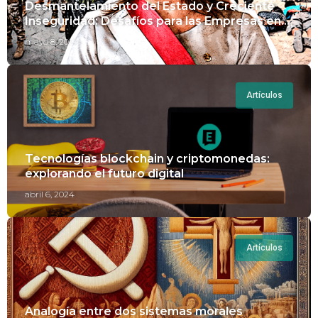
Desmantelamiento del Estado y Creciente
Inseguridad: Desafíos para las Empresas en
Perú.
mayo 8, 2024
Artículos
Tecnologías blockchain y criptomonedas:
explorando el futuro digital
abril 6, 2024
Artículos
Analogía entre dos sistemas morales