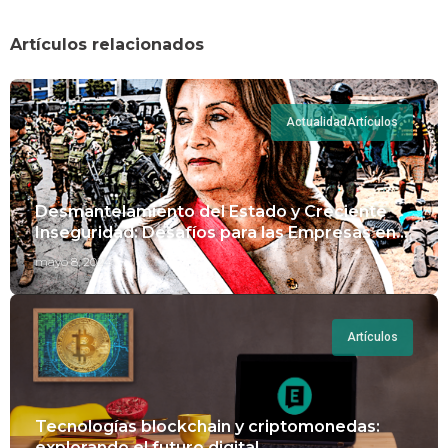
Artículos relacionados
Actualidad
Artículos
Desmantelamiento del Estado y Creciente
Inseguridad: Desafíos para las Empresas en
Perú.
mayo 8, 2024
Artículos
Tecnologías blockchain y criptomonedas:
explorando el futuro digital