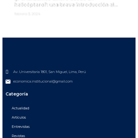
helicóptero?: una breve introducción al
helicopter money
febrero 3, 2024
Av. Universitaria 1801, San Miguel, Lima, Perú
economica.institucional@gmail.com
Categoría
Actualidad
Artículos
Entrevistas
Revistas