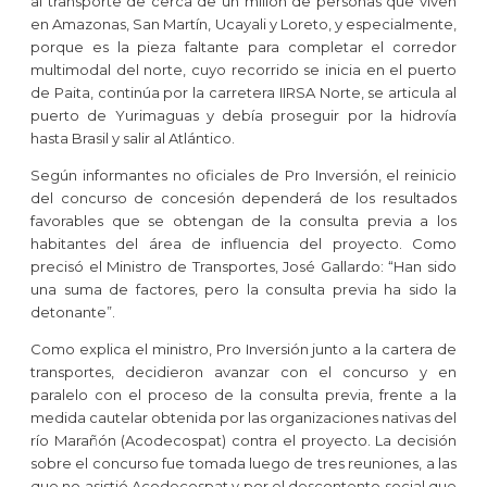
al transporte de cerca de un millón de personas que viven
en Amazonas, San Martín, Ucayali y Loreto, y especialmente,
porque es la pieza faltante para completar el corredor
multimodal del norte, cuyo recorrido se inicia en el puerto
de Paita, continúa por la carretera IIRSA Norte, se articula al
puerto de Yurimaguas y debía proseguir por la hidrovía
hasta Brasil y salir al Atlántico.
Según informantes no oficiales de Pro Inversión, el reinicio
del concurso de concesión dependerá de los resultados
favorables que se obtengan de la consulta previa a los
habitantes del área de influencia del proyecto. Como
precisó el Ministro de Transportes, José Gallardo: “Han sido
una suma de factores, pero la consulta previa ha sido la
detonante”.
Como explica el ministro, Pro Inversión junto a la cartera de
transportes, decidieron avanzar con el concurso y en
paralelo con el proceso de la consulta previa, frente a la
medida cautelar obtenida por las organizaciones nativas del
río Marañón (Acodecospat) contra el proyecto. La decisión
sobre el concurso fue tomada luego de tres reuniones, a las
que no asistió Acodecospat y por el descontento social que