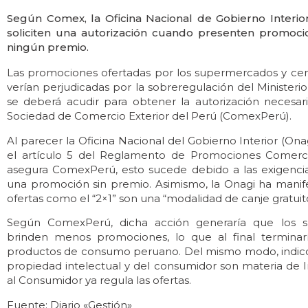
Según Comex, la Oficina Nacional de Gobierno Inter
soliciten una autorización cuando presenten promoc
ningún premio.
Las promociones ofertadas por los supermercados y cen
verían perjudicadas por la sobreregulación del Ministerio 
se deberá acudir para obtener la autorización necesaria
Sociedad de Comercio Exterior del Perú (ComexPerú).
Al parecer la Oficina Nacional del Gobierno Interior (On
el artículo 5 del Reglamento de Promociones Comercia
asegura ComexPerú, esto sucede debido a las exigencia
una promoción sin premio. Asimismo, la Onagi ha mani
ofertas como el “2×1” son una “modalidad de canje gratuit
Según ComexPerú, dicha acción generaría que los s
brinden menos promociones, lo que al final termina
productos de consumo peruano. Del mismo modo, indicó
propiedad intelectual y del consumidor son materia de 
al Consumidor ya regula las ofertas.
Fuente: Diario «Gestión»