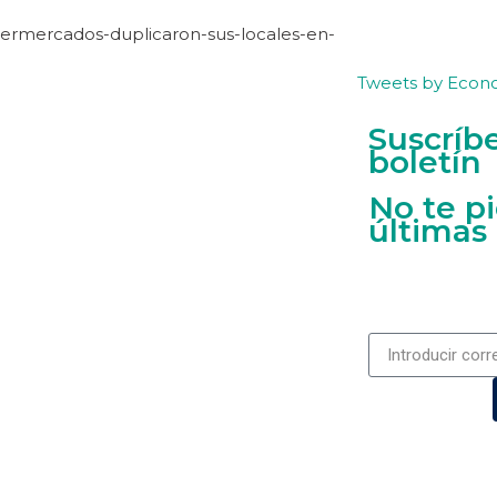
ermercados-duplicaron-sus-locales-en-
Tweets by Econ
Suscríb
boletín
No te p
últimas