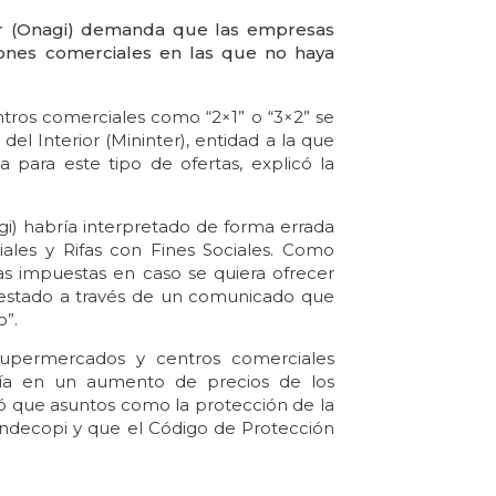
ior (Onagi) demanda que las empresas
iones comerciales en las que no haya
tros comerciales como “2×1” o “3×2” se
del Interior (Mininter), entidad a la que
 para este tipo de ofertas, explicó la
agi) habría interpretado de forma errada
les y Rifas con Fines Sociales. Como
s impuestas en caso se quiera ofrecer
festado a través de un comunicado que
o”.
upermercados y centros comerciales
ría en un aumento de precios de los
 que asuntos como la protección de la
Indecopi y que el Código de Protección