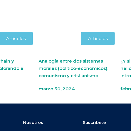
Artículos
Artículos
hain y
Analogía entre dos sistemas
¿Y s
plorando el
morales (político-económicos):
heli
comunismo y cristianismo
intr
marzo 30, 2024
febr
Nosotros
Suscríbete