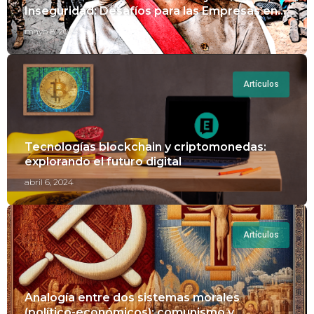
Inseguridad: Desafíos para las Empresas en
Perú.
mayo 8, 2024
Artículos
Tecnologías blockchain y criptomonedas:
explorando el futuro digital
abril 6, 2024
Artículos
Analogía entre dos sistemas morales
(político-económicos): comunismo y