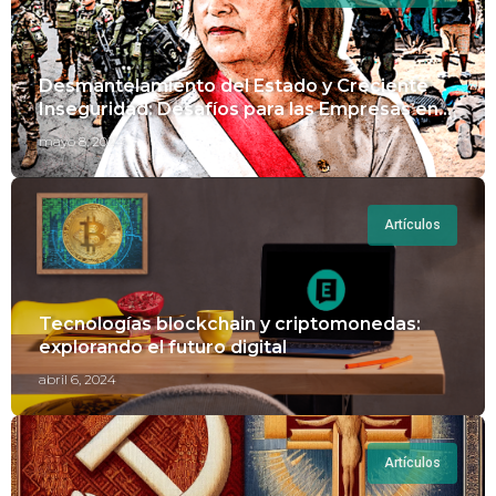
Desmantelamiento del Estado y Creciente
Inseguridad: Desafíos para las Empresas en
Perú.
mayo 8, 2024
Artículos
Tecnologías blockchain y criptomonedas:
explorando el futuro digital
abril 6, 2024
Artículos