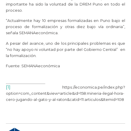
importante ha sido la voluntad de la DREM Puno en todo el
proceso.
“Actualmente hay 10 empresas formalizadas en Puno bajo el
proceso de formalización y otras diez bajo vía ordinaria”,
señala SEMANAeconómica.
A pesar del avance, uno de los principales problemas es que
“no hay apoyo ni voluntad por parte del Gobierno Central” en
la formalización.
Fuente: SEMANAeconómica
[1]
https://economica.pe/index.php?
option=com_content&view=article&id=158:mineria-ilegal-hora-
cero-jugando-al-gato-y-al-raton&catid=11:articulos&Itemid=108