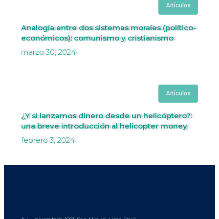
Artículos
Analogía entre dos sistemas morales (político-
económicos): comunismo y cristianismo
marzo 30, 2024
Artículos
¿Y si lanzamos dinero desde un helicóptero?:
una breve introducción al helicopter money
febrero 3, 2024