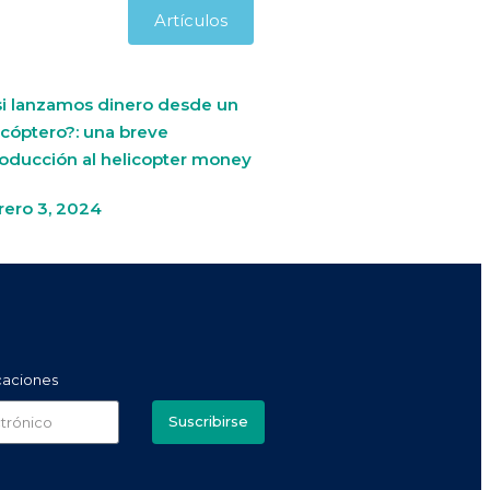
Artículos
si lanzamos dinero desde un
icóptero?: una breve
roducción al helicopter money
rero 3, 2024
icaciones
Suscribirse