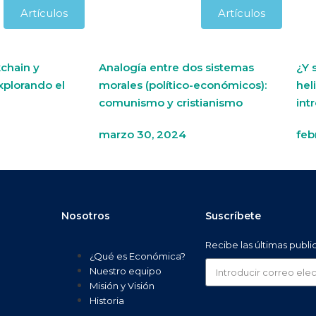
Artículos
Artículos
chain y
Analogía entre dos sistemas
¿Y 
xplorando el
morales (político-económicos):
hel
comunismo y cristianismo
int
marzo 30, 2024
feb
Nosotros
Suscríbete
Recibe las últimas publ
¿Qué es Económica?
Nuestro equipo
Misión y Visión
Historia