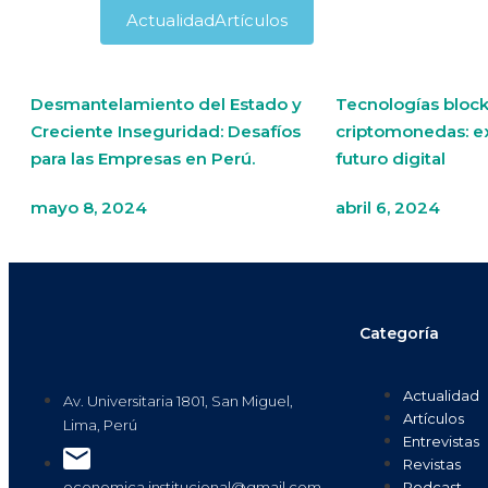
Actualidad
Artículos
Desmantelamiento del Estado y
Tecnologías block
Creciente Inseguridad: Desafíos
criptomonedas: e
para las Empresas en Perú.
futuro digital
mayo 8, 2024
abril 6, 2024
Categoría
Actualidad
Av. Universitaria 1801, San Miguel,
Artículos
Lima, Perú
Entrevistas
Revistas
Podcast
economica.institucional@gmail.com