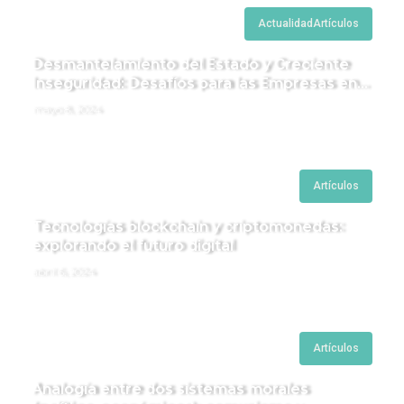
Actualidad
Artículos
Desmantelamiento del Estado y Creciente
Inseguridad: Desafíos para las Empresas en
Perú.
mayo 8, 2024
Artículos
Tecnologías blockchain y criptomonedas:
explorando el futuro digital
abril 6, 2024
Artículos
Analogía entre dos sistemas morales