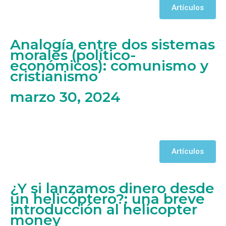
Artículos
Analogía entre dos sistemas
morales (político-
económicos): comunismo y
cristianismo
marzo 30, 2024
Artículos
¿Y si lanzamos dinero desde
un helicóptero?: una breve
introducción al helicopter
money