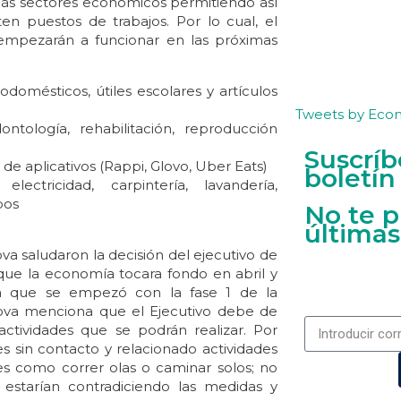
más sectores económicos permitiendo así
n puestos de trabajos. Por lo cual, el
e empezarán a funcionar en las próximas
odomésticos, útiles escolares y artículos
Tweets by Eco
ntología, rehabilitación, reproducción
Suscríb
 de aplicativos (Rappi, Glovo, Uber Eats)
boletín
electricidad, carpintería, lavandería,
pos
No te p
últimas
a saludaron la decisión del ejecutivo de
 que la economía tocara fondo en abril y
a que se empezó con la fase 1 de la
dova menciona que el Ejecutivo debe de
 actividades que se podrán realizar. Por
s sin contacto y relacionado actividades
des como correr olas o caminar solos; no
estarían contradiciendo las medidas y