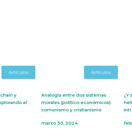
Artículos
Artículos
chain y
Analogía entre dos sistemas
¿Y 
xplorando el
morales (político-económicos):
hel
comunismo y cristianismo
int
marzo 30, 2024
feb