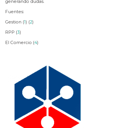
generando dudas.
Fuentes:
Gestion (
1
) (
2
)
RPP (
3
)
El Comercio (
4
)