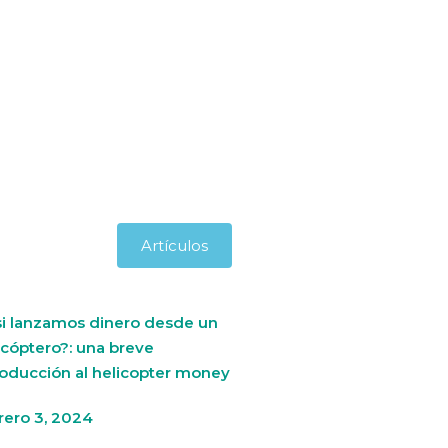
Artículos
si lanzamos dinero desde un
icóptero?: una breve
roducción al helicopter money
rero 3, 2024