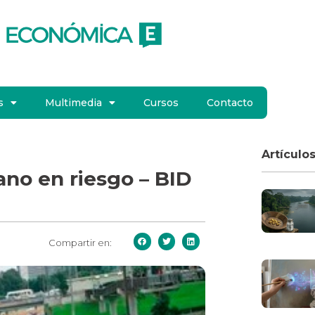
s
Multimedia
Cursos
Contacto
Artículo
ano en riesgo – BID
Compartir en: