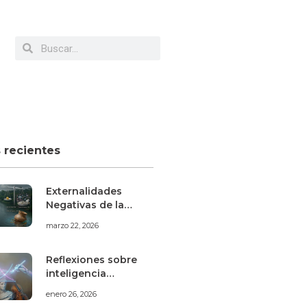
s recientes
Externalidades
Negativas de la
Minería Aurífera
marzo 22, 2026
Informal en Madre
de Dios
Reflexiones sobre
inteligencia
artificial, mercado
enero 26, 2026
laboral y artes