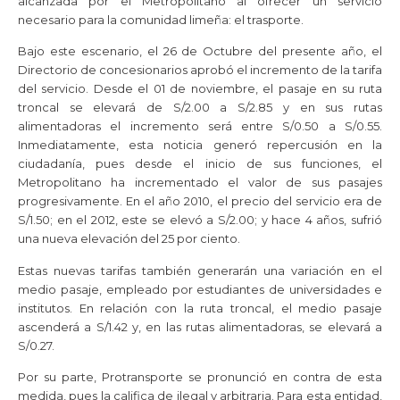
alcanzada por el Metropolitano al ofrecer un servicio
necesario para la comunidad limeña: el trasporte.
Bajo este escenario, el 26 de Octubre del presente año, el
Directorio de concesionarios aprobó el incremento de la tarifa
del servicio. Desde el 01 de noviembre, el pasaje en su ruta
troncal se elevará de S/2.00 a S/2.85 y en sus rutas
alimentadoras el incremento será entre S/0.50 a S/0.55.
Inmediatamente, esta noticia generó repercusión en la
ciudadanía, pues desde el inicio de sus funciones, el
Metropolitano ha incrementado el valor de sus pasajes
progresivamente. En el año 2010, el precio del servicio era de
S/1.50; en el 2012, este se elevó a S/2.00; y hace 4 años, sufrió
una nueva elevación del 25 por ciento.
Estas nuevas tarifas también generarán una variación en el
medio pasaje, empleado por estudiantes de universidades e
institutos. En relación con la ruta troncal, el medio pasaje
ascenderá a S/1.42 y, en las rutas alimentadoras, se elevará a
S/0.27.
Por su parte, Protransporte se pronunció en contra de esta
medida, pues la califica de ilegal y arbitraria. Para esta entidad,