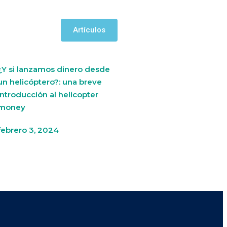
Artículos
¿Y si lanzamos dinero desde
un helicóptero?: una breve
introducción al helicopter
money
febrero 3, 2024