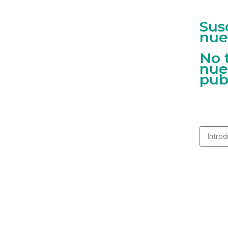
Sus
nue
No 
nue
pub