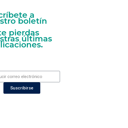
críbete a
stro boletín
te pierdas
stras últimas
licaciones.
Suscribirse