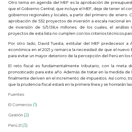
Otro tema en agenda del MEF es la aprobación de presupuest
que el Gobierno Central, que incluye el MEF, deje de tener el con
gobiernos regionales y locales, a partir del primero de enero. 
aprobación de 532 proyectos de inversión a escala nacional en
de inversión de S/5.136,4 millones; de los cuales, el análisi
proyectos de esta lista no cumplen con los criterios técnicos par
Por otro lado, David Tuesta, extitular del MEF predecesor a A
económica en el 2021 y remarca la necesidad de que el nuevo Ej
para evitar un mayor deterioro de la percepción del Perú en los
El reto fiscal es fundamentalmente tributario, con la meta de
pronosticado para este año. Además de tratar en la medida de l
finalmente deriven en el incremento de impuestos. Así como, t
que la prudencia fiscal estará en la primera línea y se honrarán l
Fuentes:
(1
El Comercio
)
2
Gestión (
)
3
Perú 21 (
)