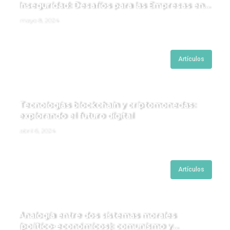
Inseguridad: Desafíos para las Empresas en
Perú.
mayo 8, 2024
Artículos
Tecnologías blockchain y criptomonedas:
explorando el futuro digital
abril 6, 2024
Artículos
Analogía entre dos sistemas morales
(político-económicos): comunismo y