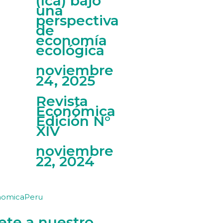
(Ica) bajo
una
perspectiva
de
economía
ecológica
noviembre
24, 2025
Revista
Económica
Edición N°
XIV
noviembre
22, 2024
nomicaPeru
ete a nuestro