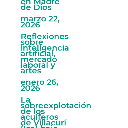
en Madre
de Dios
marzo 22,
2026
Reflexiones
sobre
inteligencia
artificial,
mercado
laboral y
artes
enero 26,
2026
La
sobreexplotación
de los
acuíferos
de Villacurí