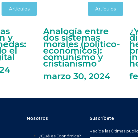
Artículos
Artículos
ías
Analogía entre
¿
n y
dos sistemas
d
nedas:
morales (político-
h
o el
económicos):
b
ital
comunismo y
i
cristianismo
h
024
marzo 30, 2024
f
Nosotros
Suscríbete
Recibe las últimas publ
¿Qué es Económica?