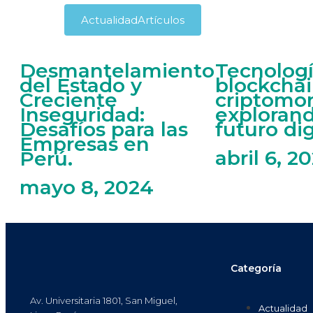
Actualidad
Artículos
Desmantelamiento
Tecnolog
del Estado y
blockchai
Creciente
criptomo
Inseguridad:
explorand
Desafíos para las
futuro dig
Empresas en
abril 6, 2
Perú.
mayo 8, 2024
Categoría
Av. Universitaria 1801, San Miguel,
Actualidad