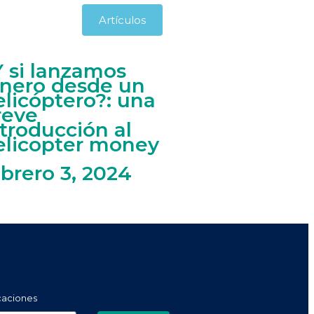
Artículos
Y si lanzamos
inero desde un
elicóptero?: una
reve
ntroducción al
elicopter money
ebrero 3, 2024
icaciones