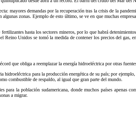
an quintuplicado desde abril a un récord. El barril del crudo del Mar del
ecta: mayores demandas por la recuperación tras la crisis de la pande
n en algunas zonas. Ejemplo de esto último, se ve en que muchas empres
fertilizantes hasta los sectores mineros, por lo que habrá detenimiento
el Reino Unidos se tomó la medida de contener los precios del gas, ene
écord que obliga a reemplazar la energía hidroeléctrica por otras fuente
idroeléctrica para la producción energética de su país; por ejemplo, p
como combustible de respaldo, al igual que gran parte del mundo.
ales para la población sudamericana, donde muchos países apenas com
sonas a migrar.