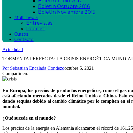
Boletín Junio 2017
Boletín Octubre 2016
Boletín Noviembre 2015
Multimedia
Entrevistas
Podcast
Cursos
Contacto
Actualidad
TORMENTA PERFECTA: LA CRISIS ENERGÉTICA MUNDIA
Por
Sebastian Encalada Condezo
octubre 5, 2021
Compartir en:
En Europa, los precios de productos energéticos, como el gas na
está afectando mercados desde el Reino Unido a China. Esto es
dando sequías debido al cambio climático por lo compiten en el m
mundial.
¿Qué sucede en el mundo?
Los precios de la energía en Alemania alcanzaron el récord de 161.