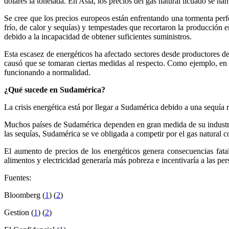
dólares la tonelada. En Asia, los precios del gas natural licuado se h
Se cree que los precios europeos están enfrentando una tormenta perf
frío, de calor y sequías) y tempestades que recortaron la producció
debido a la incapacidad de obtener suficientes suministros.
Esta escasez de energéticos ha afectado sectores desde productores de 
causó que se tomaran ciertas medidas al respecto. Como ejemplo, en 
funcionando a normalidad.
¿Qué sucede en Sudamérica?
La crisis energética está por llegar a Sudamérica debido a una sequía r
Muchos países de Sudamérica dependen en gran medida de su industria h
las sequías, Sudamérica se ve obligada a competir por el gas natural 
El aumento de precios de los energéticos genera consecuencias fat
alimentos y electricidad generaría más pobreza e incentivaría a las per
Fuentes:
Bloomberg (
1
) (
2
)
Gestion (
1
) (
2
)