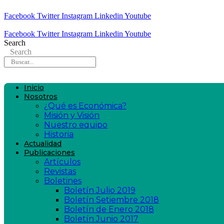
Facebook
Twitter
Instagram
Linkedin
Youtube
Facebook
Twitter
Instagram
Linkedin
Youtube
Search
Search
Inicio
Nosotros
¿Qué es Económica?
Misión y Visión
Nuestro equipo
Historia
Actualidad
Publicaciones
Artículos
Revistas
Boletines
Boletín Julio 2019
Boletín Setiembre 2018
Boletín de Enero 2018
Boletín Junio 2017