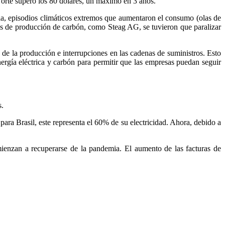
 Norte superó los 80 dólares, un máximo en 3 años.
mia, episodios climáticos extremos que aumentaron el consumo (olas de
as de producción de carbón, como Steag AG, se tuvieron que paralizar
s de la producción e interrupciones en las cadenas de suministros. Esto
rgía eléctrica y carbón para permitir que las empresas puedan seguir
s.
ara Brasil, este representa el 60% de su electricidad. Ahora, debido a
ienzan a recuperarse de la pandemia. El aumento de las facturas de