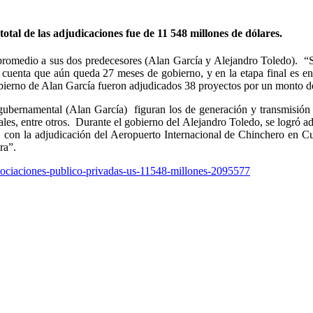
otal de las adjudicaciones fue de 11 548 millones de dólares.
 promedio a sus dos predecesores (Alan García y Alejandro Toledo). “S
n cuenta que aún queda 27 meses de gobierno, y en la etapa final es e
bierno de Alan García fueron adjudicados 38 proyectos por un monto de
ubernamental (Alan García) figuran los de generación y transmisión elé
ales, entre otros. Durante el gobierno del Alejandro Toledo, se logró ad
on la adjudicación del Aeropuerto Internacional de Chinchero en Cus
ra”.
asociaciones-publico-privadas-us-11548-millones-2095577