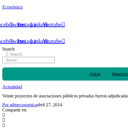
Económica
acebook
Twitter
Instagram
Linkedin
Youtube
acebook
Twitter
Instagram
Linkedin
Youtube
Search
Search
Inicio
Nosotr
Actualidad
Veinte proyectos de asociaciones públicos privadas fueron adjudicadas
Por
admeconomica
abril 27, 2014
Compartir en: