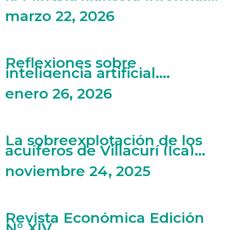
en Madre de Dios
marzo 22, 2026
Reflexiones sobre
inteligencia artificial,
mercado laboral y artes
enero 26, 2026
La sobreexplotación de los
acuíferos de Villacurí (Ica)
bajo una perspectiva de
economía ecológica
noviembre 24, 2025
Revista Económica Edición
N° XIV