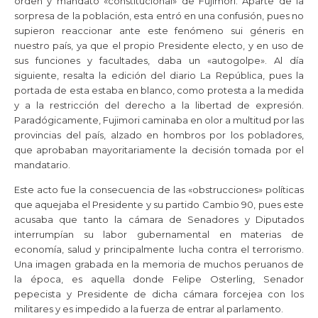
orden y mandato «constitucional» de Fujimori. Aparte de la
sorpresa de la población, esta entró en una confusión, pues no
supieron reaccionar ante este fenómeno sui géneris en
nuestro país, ya que el propio Presidente electo, y en uso de
sus funciones y facultades, daba un «autogolpe». Al día
siguiente, resalta la edición del diario La República, pues la
portada de esta estaba en blanco, como protesta a la medida
y a la restricción del derecho a la libertad de expresión.
Paradógicamente, Fujimori caminaba en olor a multitud por las
provincias del país, alzado en hombros por los pobladores,
que aprobaban mayoritariamente la decisión tomada por el
mandatario.
Este acto fue la consecuencia de las «obstrucciones» políticas
que aquejaba el Presidente y su partido Cambio 90, pues este
acusaba que tanto la cámara de Senadores y Diputados
interrumpían su labor gubernamental en materias de
economía, salud y principalmente lucha contra el terrorismo.
Una imagen grabada en la memoria de muchos peruanos de
la época, es aquella donde Felipe Osterling, Senador
pepecista y Presidente de dicha cámara forcejea con los
militares y es impedido a la fuerza de entrar al parlamento.