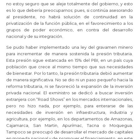
no estoy seguro que se aleje totalmente del gobierno, y esto
es lo que debería preocuparnos; pues, si continúa asesorando
al presidente, no habrá solución de continuidad en la
privatización de la función pública, en el favorecimiento a los
grupos de poder económico, en contra del desarrollo
nacional y de su integración.
Se pudo haber implementado una ley del gravamen minero
para incrementar de manera sostenida la presión tributaria.
Esta presión sigue estancada en 15% del PBI, en un país cuya
población que crece al mismo tiempo que sus necesidades
de bienestar. Por lo tanto, la presión tributaria debió aumentar
de manera significativa. No se dio ni un paso pequeño hacia la
reforma tributaria, ni se favoreció la expansión de la inversión
privada nacional. El exministro se dedicó a buscar inversión
extranjera con “Road Shows” en los mercados internacionales,
pero no hizo nada, por ejemplo, para enterarse de las
necesidades de inversión en infraestructura, industria y
agricultura, por ejemplo, en los departamentos de Amazonas,
Cajamarca, San Martin, Apurímac, Tacna o Moquegua.
Tampoco se preocupó de desarrollar el mercado de capitales
en moneda nacional y de promover el financiamiento, en este