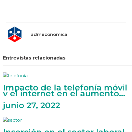
admeconomica
Entrevistas relacionadas
Impacto de la telefonía móvil
y el internet en el aumento
del PBI y en la reducción de
la pobreza
junio 27, 2022
Inserción en el sector laboral