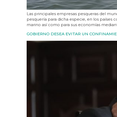
Las principales empresas pesqueras del mundo 
pesquería para dicha especie, en los países 
marino así como para sus economías mediant
GOBIERNO DESEA EVITAR UN CONFINAMI