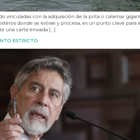
vinculadas con la adquisición de la pota o calamar gigante
costeros donde se extrae y procesa, es un punto clave para
e una carta enviada […]
ENTO ESTRICTO