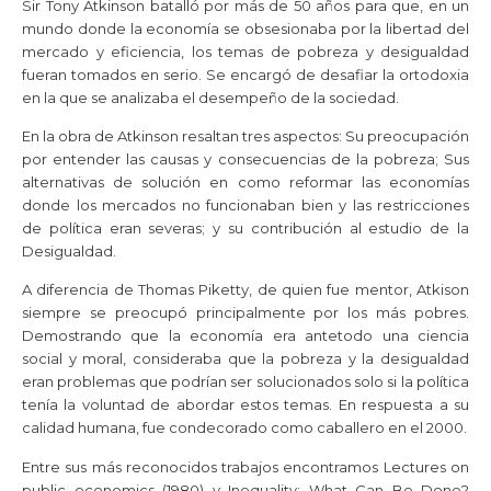
Sir Tony Atkinson batalló por más de 50 años para que, en un
mundo donde la economía se obsesionaba por la libertad del
mercado y eficiencia, los temas de pobreza y desigualdad
fueran tomados en serio. Se encargó de desafiar la ortodoxia
en la que se analizaba el desempeño de la sociedad.
En la obra de Atkinson resaltan tres aspectos: Su preocupación
por entender las causas y consecuencias de la pobreza; Sus
alternativas de solución en como reformar las economías
donde los mercados no funcionaban bien y las restricciones
de política eran severas; y su contribución al estudio de la
Desigualdad.
A diferencia de Thomas Piketty, de quien fue mentor, Atkison
siempre se preocupó principalmente por los más pobres.
Demostrando que la economía era antetodo una ciencia
social y moral, consideraba que la pobreza y la desigualdad
eran problemas que podrían ser solucionados solo si la política
tenía la voluntad de abordar estos temas. En respuesta a su
calidad humana, fue condecorado como caballero en el 2000.
Entre sus más reconocidos trabajos encontramos Lectures on
public economics (1980) y Inequality: What Can Be Done?