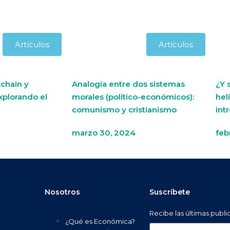
Artículos
Artículos
chain y
Analogía entre dos sistemas
¿Y 
xplorando el
morales (político-económicos):
hel
comunismo y cristianismo
int
marzo 30, 2024
feb
Nosotros
Suscríbete
Recibe las últimas publ
¿Qué es Económica?