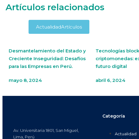
Artículos relacionados
Actualidad
Artículos
Desmantelamiento del Estado y
Tecnologías block
Creciente Inseguridad: Desafíos
criptomonedas: e
para las Empresas en Perú.
futuro digital
mayo 8, 2024
abril 6, 2024
Categoría
Av. Universitaria 1801, San Miguel,
Actualidad
Lima, Perú