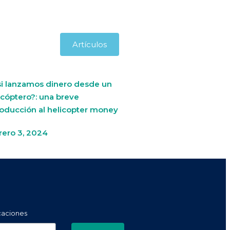
Artículos
si lanzamos dinero desde un
icóptero?: una breve
roducción al helicopter money
rero 3, 2024
icaciones