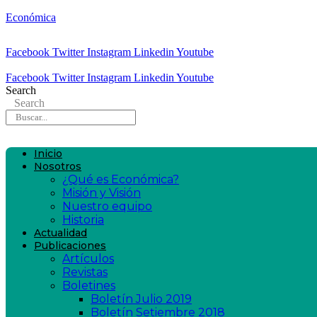
Económica
Facebook
Twitter
Instagram
Linkedin
Youtube
Facebook
Twitter
Instagram
Linkedin
Youtube
Search
Search
Inicio
Nosotros
¿Qué es Económica?
Misión y Visión
Nuestro equipo
Historia
Actualidad
Publicaciones
Artículos
Revistas
Boletines
Boletín Julio 2019
Boletín Setiembre 2018