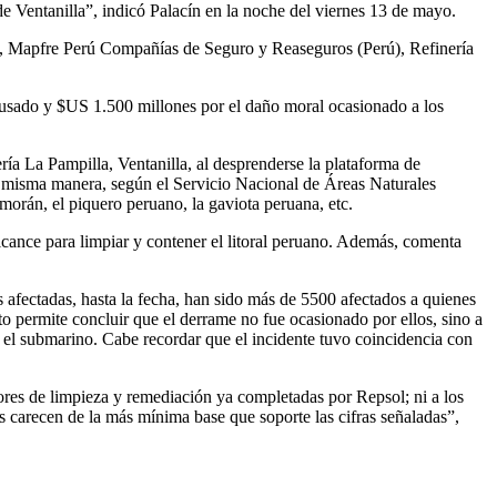
de Ventanilla”, indicó Palacín en la noche del viernes 13 de mayo.
), Mapfre Perú Compañías de Seguro y Reaseguros (Perú), Refinería
 causado y $US 1.500 millones por el daño moral ocasionado a los
ría La Pampilla, Ventanilla, al desprenderse la plataforma de
a misma manera, según el Servicio Nacional de Áreas Naturales
orán, el piquero peruano, la gaviota peruana, etc.
cance para limpiar y contener el litoral peruano. Además, comenta
 afectadas, hasta la fecha, han sido más de 5500 afectados a quienes
o permite concluir que el derrame no fue ocasionado por ellos, sino a
 el submarino. Cabe recordar que el incidente tuvo coincidencia con
ores de limpieza y remediación ya completadas por Repsol; ni a los
s carecen de la más mínima base que soporte las cifras señaladas”,