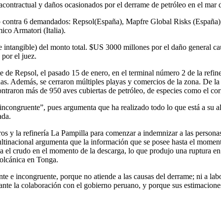
racontractual y daños ocasionados por el derrame de petróleo en el mar 
tó contra 6 demandados: Repsol(España), Mapfre Global Risks (España
ico Armatori (Italia).
le e intangible) del monto total. $US 3000 millones por el daño general
por el juez.
 de Repsol, el pasado 15 de enero, en el terminal número 2 de la refine
as. Además, se cerraron múltiples playas y comercios de la zona. De l
raron más de 950 aves cubiertas de petróleo, de especies como el corm
ncongruente”, pues argumenta que ha realizado todo lo que está a su al
ada.
os y la refinería La Pampilla para comenzar a indemnizar a las personas
ultinacional argumenta que la información que se posee hasta el moment
 el crudo en el momento de la descarga, lo que produjo una ruptura en
volcánica en Tonga.
e e incongruente, porque no atiende a las causas del derrame; ni a lab
ante la colaboración con el gobierno peruano, y porque sus estimacione