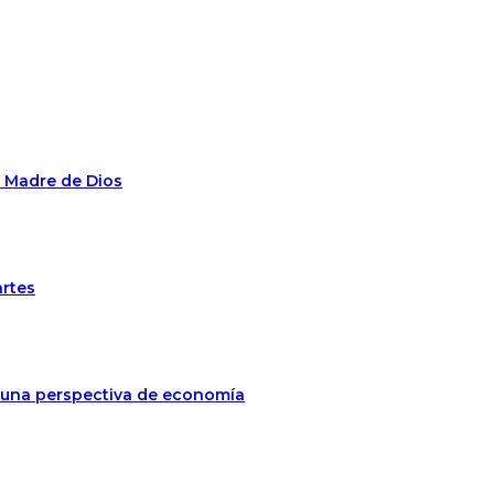
n Madre de Dios
artes
jo una perspectiva de economía