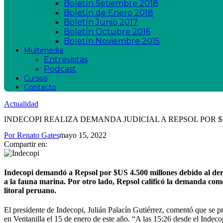
Boletín Setiembre 2018
Boletín de Enero 2018
Boletín Junio 2017
Boletín Octubre 2016
Boletín Noviembre 2015
Multimedia
Entrevistas
Podcast
Cursos
Contacto
Actualidad
INDECOPI REALIZA DEMANDA JUDICIAL A REPSOL POR $
Por
Renato Gates
mayo 15, 2022
Compartir en:
Indecopi demandó a Repsol por $US 4.500 millones debido al der
a la fauna marina. Por otro lado, Repsol calificó la demanda como
litoral peruano.
El presidente de Indecopi, Julián Palacín Gutiérrez, comentó que se 
en Ventanilla el 15 de enero de este año. “A las 15:26 desde el Indeco