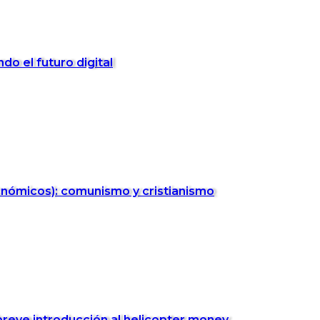
o el futuro digital
onómicos): comunismo y cristianismo
breve introducción al helicopter money