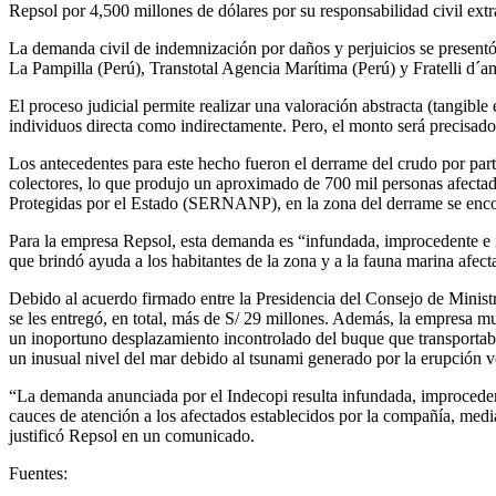
Repsol por 4,500 millones de dólares por su responsabilidad civil ext
La demanda civil de indemnización por daños y perjuicios se presen
La Pampilla (Perú), Transtotal Agencia Marítima (Perú) y Fratelli d´am
El proceso judicial permite realizar una valoración abstracta (tangib
individuos directa como indirectamente. Pero, el monto será precisado 
Los antecedentes para este hecho fueron el derrame del crudo por parte
colectores, lo que produjo un aproximado de 700 mil personas afectad
Protegidas por el Estado (SERNANP), en la zona del derrame se encont
Para la empresa Repsol, esta demanda es “infundada, improcedente e i
que brindó ayuda a los habitantes de la zona y a la fauna marina afect
Debido al acuerdo firmado entre la Presidencia del Consejo de Ministr
se les entregó, en total, más de S/ 29 millones. Además, la empresa m
un inoportuno desplazamiento incontrolado del buque que transportaba
un inusual nivel del mar debido al tsunami generado por la erupción 
“La demanda anunciada por el Indecopi resulta infundada, improcedent
cauces de atención a los afectados establecidos por la compañía, medi
justificó Repsol en un comunicado.
Fuentes: