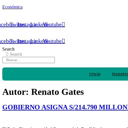
Económica
acebook
Twitter
Instagram
Linkedin
Youtube
acebook
Twitter
Instagram
Linkedin
Youtube
Search
Search
Inicio
Nosotr
Autor:
Renato Gates
GOBIERNO ASIGNA S/214.790 MILLON