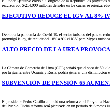
El Poder Ejecutivo envió al Congreso de la República los proyectos de
recursos por S/214.000 millones de soles en los cuales se prioriza edu
EJECUTIVO REDUCE EL IGV AL 8% P
Debido a la pandemia del Covid-19, el sector turístico del país se red
promulgó la ley, de reducir del 18% a 8% el IGV para Mypes turístic
ALTO PRECIO DE LA UREA PROVOCAR
La Cámara de Comercio de Lima (CCL) señaló que el saco de 50 kilos d
por la guerra entre Ucrania y Rusia, podría generar una disminución e
SUBVENCIÓN DE PENSIÓN 65 AUMENTA
El presidente Pedro Castillo anunció una reforma en el Programa Nac
del Pueblo. Dicha reforma será planteada en un periodo de 6 meses lue