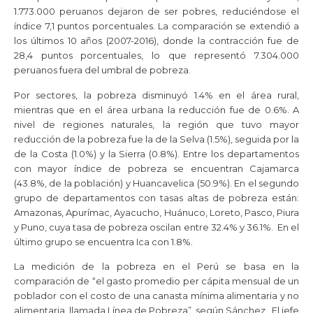
1.773.000 peruanos dejaron de ser pobres, reduciéndose el
índice 7,1 puntos porcentuales. La comparación se extendió a
los últimos 10 años (2007-2016), donde la contracción fue de
28,4 puntos porcentuales, lo que representó 7.304.000
peruanos fuera del umbral de pobreza.
Por sectores, la pobreza disminuyó 1.4% en el área rural,
mientras que en el área urbana la reducción fue de 0.6%. A
nivel de regiones naturales, la región que tuvo mayor
reducción de la pobreza fue la de la Selva (1.5%), seguida por la
de la Costa (1.0%) y la Sierra (0.8%). Entre los departamentos
con mayor índice de pobreza se encuentran Cajamarca
(43.8%, de la población) y Huancavelica (50.9%). En el segundo
grupo de departamentos con tasas altas de pobreza están:
Amazonas, Apurímac, Ayacucho, Huánuco, Loreto, Pasco, Piura
y Puno, cuya tasa de pobreza oscilan entre 32.4% y 36.1%. En el
último grupo se encuentra Ica con 1.8%.
La medición de la pobreza en el Perú se basa en la
comparación de “el gasto promedio per cápita mensual de un
poblador con el costo de una canasta mínima alimentaria y no
alimentaria, llamada Línea de Pobreza”, según Sánchez. El jefe