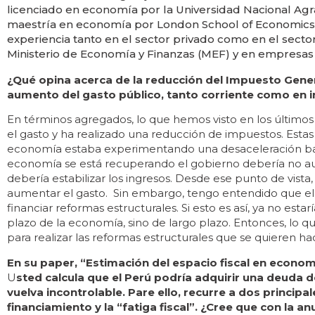
licenciado en economía por la Universidad Nacional Agra
maestría en economía por London School of Economics a
experiencia tanto en el sector privado como en el secto
Ministerio de Economía y Finanzas (MEF) y en empresa
¿Qué opina acerca de la reducción del Impuesto Genera
aumento del gasto público, tanto corriente como en i
En términos agregados, lo que hemos visto en los último
el gasto y ha realizado una reducción de impuestos. Esta
economía estaba experimentando una desaceleración ba
economía se está recuperando el gobierno debería no aume
debería estabilizar los ingresos. Desde ese punto de vista, 
aumentar el gasto. Sin embargo, tengo entendido que el
financiar reformas estructurales. Si esto es así, ya no es
plazo de la economía, sino de largo plazo. Entonces, lo qu
para realizar las reformas estructurales que se quieren ha
En su paper, “Estimación del espacio fiscal en econo
U
sted calcula que el Perú podría adquirir una deuda
vuelva incontrolable. Pare ello, recurre a dos principal
financiamiento y la “fatiga fiscal”. ¿Cree que con la a