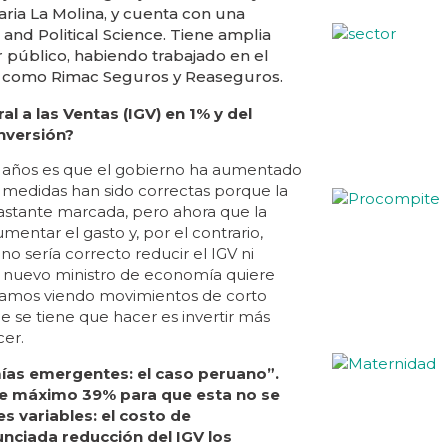
ria La Molina, y cuenta con una
nd Political Science. Tiene amplia
r público, habiendo trabajado en el
s como Rimac Seguros y Reaseguros.
l a las Ventas (IGV) en 1% y del
nversión?
s años es que el gobierno ha aumentado
s medidas han sido correctas porque la
stante marcada, pero ahora que la
ntar el gasto y, por el contrario,
no sería correcto reducir el IGV ni
 nuevo ministro de economía quiere
taríamos viendo movimientos de corto
e se tiene que hacer es invertir más
cer.
mías emergentes: el caso peruano”.
 de máximo 39% para que esta no se
es variables: el costo de
nunciada reducción del IGV los