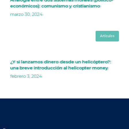
económicos): comunismo y cristianismo
marzo 30, 2024
Artículos
¿Y si lanzamos dinero desde un helicóptero?:
una breve introducción al helicopter money
febrero 3, 2024