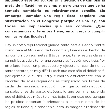
Siguiendo este punto, tomar la decisión de cambiar la
meta de inflación no es simple, pero una vez que se ha
tomado cambiarla es relativamente sencillo. Sin
embargo, cambiar una regla fiscal requiere una
sustentación en el Congreso porque es una ley, con
todas las implicancias que eso conlleva. ¿Qué
consecuencias diferentes tiene, entonces, no cumplir
con las reglas fiscales?
Hay un costo reputacional grande, tanto para el Banco Central
como para el Ministerio de Economía y Finanzas el hecho de
no cumplir con sus metas. Básicamente, tener reglas claras y
cumplirlas ayuda a tener una buena clasificación crediticia. Por
otro lado, hacer un presupuesto y ejecutarlo, cuando tienes
tantos actores, es muy difícil. Decir que este año el déficit será,
por ejemplo, 2.5% del PBI y cumplirlo estrictamente con la
cantidad de soles requeridos es complicado por temas de
caída de ingresos, ejecución del gasto, sub-ejecución,
cancelaciones de gasto, etcétera, lo que termina haciendo
que el déficit sea más alto o más bajo. Es por esto que, aunque
las políticas deberían ir orientadas al cumplimiento de las
reglas, se tiene que tener en cuenta un margen alrededor de