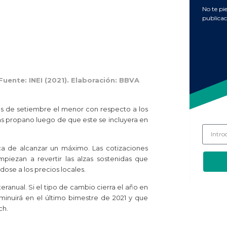
No te pi
publicac
Fuente: INEI (2021). Elaboración: BBVA
es de setiembre el menor con respecto a los
as propano luego de que este se incluyera en
rca de alcanzar un máximo. Las cotizaciones
mpiezan a revertir las alzas sostenidas que
dose a los precios locales.
anual. Si el tipo de cambio cierra el año en
sminuirá en el último bimestre de 2021 y que
ch.