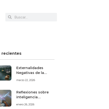
s recientes
Externalidades
Negativas de la
Minería Aurífera
marzo 22, 2026
Informal en Madre
de Dios
Reflexiones sobre
inteligencia
artificial, mercado
enero 26, 2026
laboral y artes