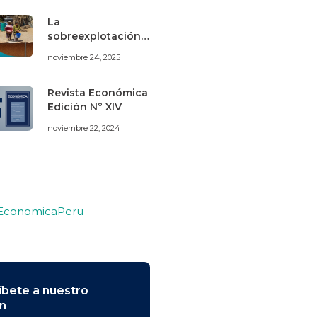
La
sobreexplotación
de los acuíferos de
noviembre 24, 2025
Villacurí (Ica) bajo
una perspectiva de
economía
Revista Económica
ecológica
Edición N° XIV
noviembre 22, 2024
 EconomicaPeru
íbete a nuestro
ín