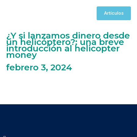
Artículos
¿Y si lanzamos dinero desde
un helicóptero?: una breve
introducción al helicopter
money
febrero 3, 2024