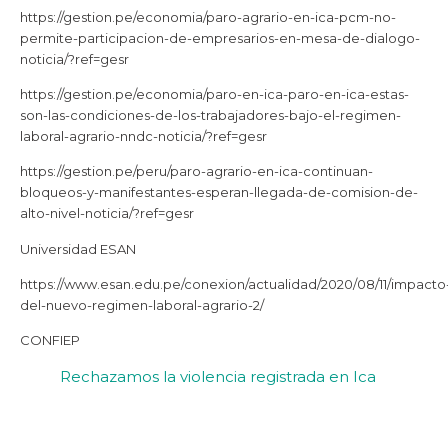
https://gestion.pe/economia/paro-agrario-en-ica-pcm-no-
permite-participacion-de-empresarios-en-mesa-de-dialogo-
noticia/?ref=gesr
https://gestion.pe/economia/paro-en-ica-paro-en-ica-estas-
son-las-condiciones-de-los-trabajadores-bajo-el-regimen-
laboral-agrario-nndc-noticia/?ref=gesr
https://gestion.pe/peru/paro-agrario-en-ica-continuan-
bloqueos-y-manifestantes-esperan-llegada-de-comision-de-
alto-nivel-noticia/?ref=gesr
Universidad ESAN
https://www.esan.edu.pe/conexion/actualidad/2020/08/11/impacto
del-nuevo-regimen-laboral-agrario-2/
CONFIEP
Rechazamos la violencia registrada en Ica