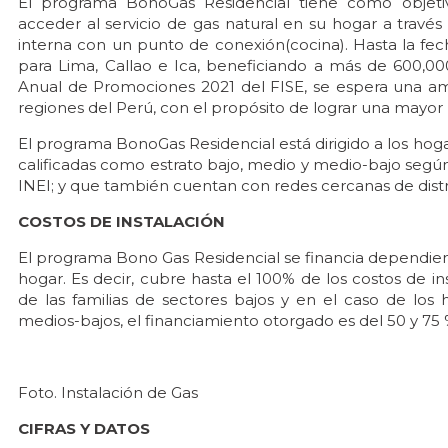
El programa BonoGas Residencial tiene como objet
acceder al servicio de gas natural en su hogar a través
interna con un punto de conexión(cocina). Hasta la fec
para Lima, Callao e Ica, beneficiando a más de 600,00
Anual de Promociones 2021 del FISE, se espera una ampli
regiones del Perú, con el propósito de lograr una mayor 
El programa BonoGas Residencial está dirigido a los ho
calificadas como estrato bajo, medio y medio-bajo según
INEI; y que también cuentan con redes cercanas de distri
COSTOS DE INSTALACIÓN
El programa Bono Gas Residencial se financia dependien
hogar. Es decir, cubre hasta el 100% de los costos de in
de las familias de sectores bajos y en el caso de lo
medios-bajos, el financiamiento otorgado es del 50 y 75
Foto. Instalación de Gas
CIFRAS Y DATOS