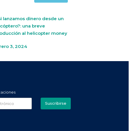
si lanzamos dinero desde un
icóptero?: una breve
roducción al helicopter money
rero 3, 2024
icaciones
Suscribirse