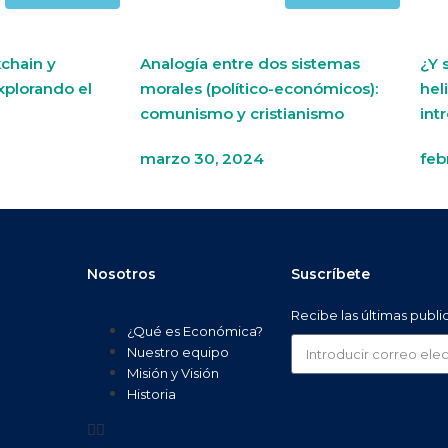
chain y
Analogía entre dos sistemas
¿Y 
xplorando el
morales (político-económicos):
hel
comunismo y cristianismo
int
marzo 30, 2024
feb
Nosotros
Suscríbete
Recibe las últimas publ
¿Qué es Económica?
Nuestro equipo
Misión y Visión
Historia