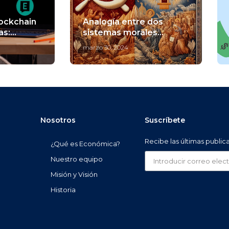
ockchain
Analogía entre dos
as:
sistemas morales
futuro
(político-económicos):
marzo 30, 2024
comunismo y
cristianismo
Nosotros
Suscríbete
Recibe las últimas public
¿Qué es Económica?
Nuestro equipo
Misión y Visión
Historia