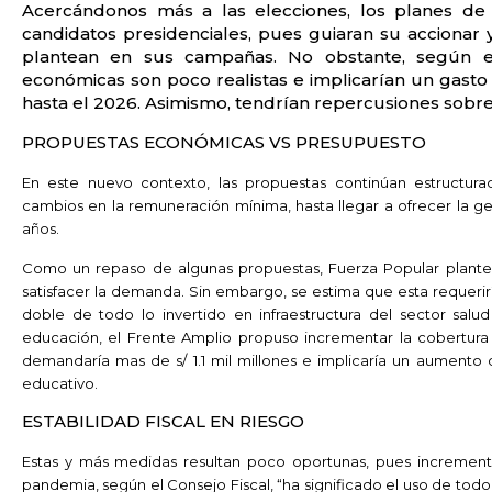
Acercándonos más a las elecciones, los planes de
candidatos presidenciales, pues guiaran su accionar
plantean en sus campañas. No obstante, según e
económicas son poco realistas e implicarían un gasto a
hasta el 2026. Asimismo, tendrían repercusiones sobre l
PROPUESTAS ECONÓMICAS VS PRESUPUESTO
En este nuevo contexto, las propuestas continúan estructu
cambios en la remuneración mínima, hasta llegar a ofrecer la 
años.
Como un repaso de algunas propuestas, Fuerza Popular planteo
satisfacer la demanda. Sin embargo, se estima que esta requerir
doble de todo lo invertido en infraestructura del sector salu
educación, el Frente Amplio propuso incrementar la cobertur
demandaría mas de s/ 1.1 mil millones e implicaría un aumento 
educativo.
ESTABILIDAD FISCAL EN RIESGO
Estas y más medidas resultan poco oportunas, pues incrementa
pandemia, según el Consejo Fiscal, “ha significado el uso de todo el