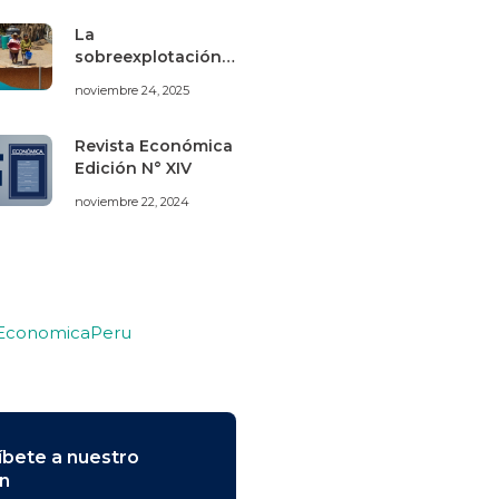
La
sobreexplotación
de los acuíferos de
noviembre 24, 2025
Villacurí (Ica) bajo
una perspectiva de
economía
Revista Económica
ecológica
Edición N° XIV
noviembre 22, 2024
 EconomicaPeru
íbete a nuestro
ín