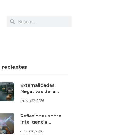
s recientes
Externalidades
Negativas de la
Minería Aurífera
marzo 22, 2026
Informal en Madre
de Dios
Reflexiones sobre
inteligencia
artificial, mercado
enero 26, 2026
laboral y artes