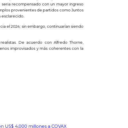
to seria recompensado con un mayor ingreso
jemplos provenientes de partidos como Juntos
á esclarecido.
cia el 2024; sin embargo, continuarían siendo
ealistas. De acuerdo con Alfredo Thorne,
enos improvisados y más coherentes con la
on US$ 4,000 millones a COVAX