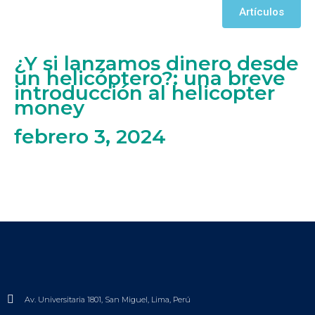
Artículos
¿Y si lanzamos dinero desde
un helicóptero?: una breve
introducción al helicopter
money
febrero 3, 2024
Av. Universitaria 1801, San Miguel, Lima, Perú